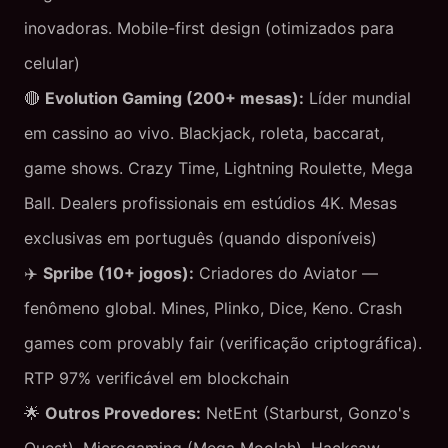
inovadoras. Mobile-first design (otimizados para
celular)
🔴
Evolution Gaming (200+ mesas):
Líder mundial
em cassino ao vivo. Blackjack, roleta, baccarat,
game shows. Crazy Time, Lightning Roulette, Mega
Ball. Dealers profissionais em estúdios 4K. Mesas
exclusivas em português (quando disponíveis)
✈️
Spribe (10+ jogos):
Criadores do Aviator —
fenômeno global. Mines, Plinko, Dice, Keno. Crash
games com provably fair (verificação criptográfica).
RTP 97% verificável em blockchain
🌟
Outros Provedores:
NetEnt (Starburst, Gonzo's