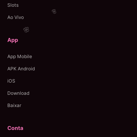
Slots
Ao Vivo
App
App Mobile
APK Android
iOS
Download
Baixar
Conta