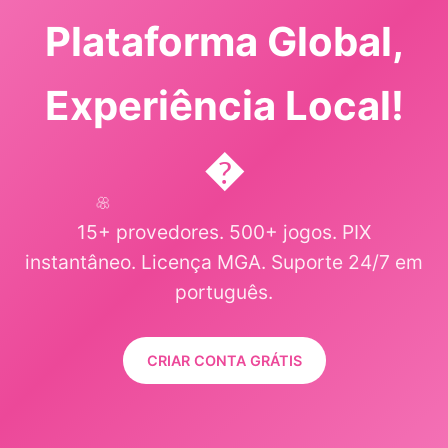
Plataforma Global,
Experiência Local!
�
15+ provedores. 500+ jogos. PIX
instantâneo. Licença MGA. Suporte 24/7 em
português.
CRIAR CONTA GRÁTIS