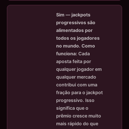
Sim — jackpots
progressivos são
alimentados por
todos os jogadores
no mundo.
Como
funciona:
Cada
aposta feita por
qualquer jogador em
qualquer mercado
contribui com uma
fração para o jackpot
progressivo. Isso
significa que o
prêmio cresce muito
mais rápido do que