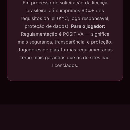
Em processo de solicitação da licença
brasileira. Já cumprimos 90%+ dos
requisitos da lei (KYC, jogo responsável,
proteção de dados).
Para o jogador:
Regulamentação é POSITIVA — significa
mais segurança, transparência, e proteção.
Jogadores de plataformas regulamentadas
terão mais garantias que os de sites não
licenciados.