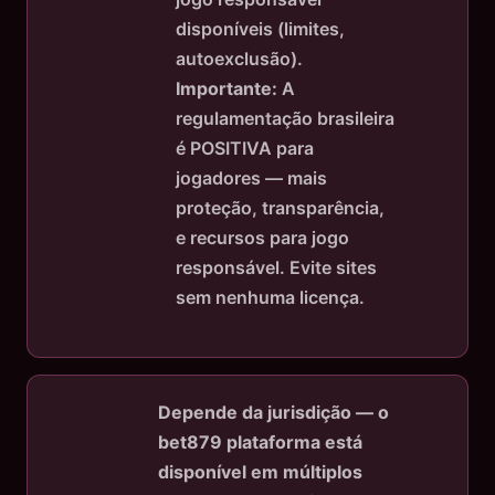
disponíveis (limites,
autoexclusão).
Importante:
A
regulamentação brasileira
é POSITIVA para
jogadores — mais
proteção, transparência,
e recursos para jogo
responsável. Evite sites
sem nenhuma licença.
Depende da jurisdição — o
bet879 plataforma está
disponível em múltiplos