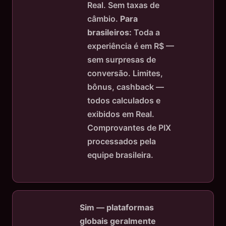
Real. Sem taxas de
câmbio.
Para
brasileiros:
Toda a
experiência é em R$ —
sem surpresas de
conversão. Limites,
bônus, cashback —
todos calculados e
exibidos em Real.
Comprovantes de PIX
processados pela
equipe brasileira.
Sim — plataformas
globais geralmente