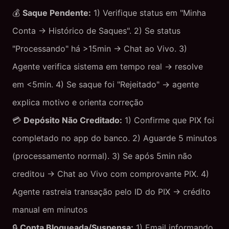
💰
Saque Pendente:
1) Verifique status em "Minha
Conta → Histórico de Saques". 2) Se status
"Processando" há >15min → Chat ao Vivo. 3)
Agente verifica sistema em tempo real → resolve
em <5min. 4) Se saque foi "Rejeitado" → agente
explica motivo e orienta correção
💳
Depósito Não Creditado:
1) Confirme que PIX foi
completado no app do banco. 2) Aguarde 5 minutos
(processamento normal). 3) Se após 5min não
creditou → Chat ao Vivo com comprovante PIX. 4)
Agente rastreia transação pelo ID do PIX → crédito
manual em minutos
🔒
Conta Bloqueada/Suspensa:
1) Email informando