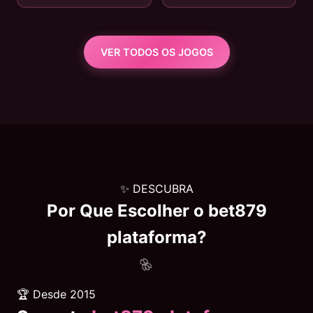
VER TODOS OS JOGOS
✨ DESCUBRA
Por Que Escolher o
bet879
plataforma
?
🏆 Desde 2015