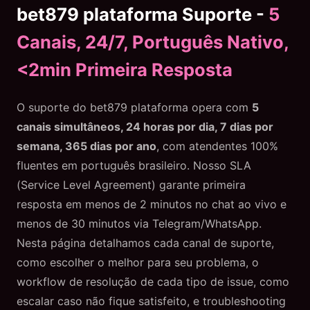
bet879 plataforma Suporte -
5
Canais, 24/7, Português Nativo,
<2min Primeira Resposta
O suporte do bet879 plataforma opera com
5
canais simultâneos, 24 horas por dia, 7 dias por
semana, 365 dias por ano
, com atendentes 100%
fluentes em português brasileiro. Nosso SLA
(Service Level Agreement) garante primeira
resposta em menos de 2 minutos no chat ao vivo e
menos de 30 minutos via Telegram/WhatsApp.
Nesta página detalhamos cada canal de suporte,
como escolher o melhor para seu problema, o
workflow de resolução de cada tipo de issue, como
escalar caso não fique satisfeito, e troubleshooting