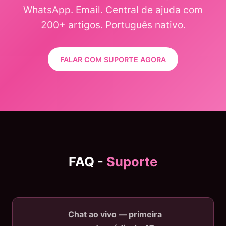
WhatsApp. Email. Central de ajuda com
200+ artigos. Português nativo.
FALAR COM SUPORTE AGORA
FAQ -
Suporte
Chat ao vivo — primeira