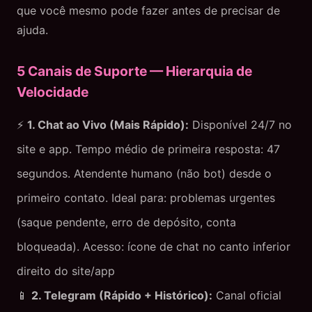
que você mesmo pode fazer antes de precisar de
ajuda.
5 Canais de Suporte — Hierarquia de
Velocidade
⚡
1. Chat ao Vivo (Mais Rápido):
Disponível 24/7 no
site e app. Tempo médio de primeira resposta: 47
segundos. Atendente humano (não bot) desde o
primeiro contato. Ideal para: problemas urgentes
(saque pendente, erro de depósito, conta
bloqueada). Acesso: ícone de chat no canto inferior
direito do site/app
📱
2. Telegram (Rápido + Histórico):
Canal oficial