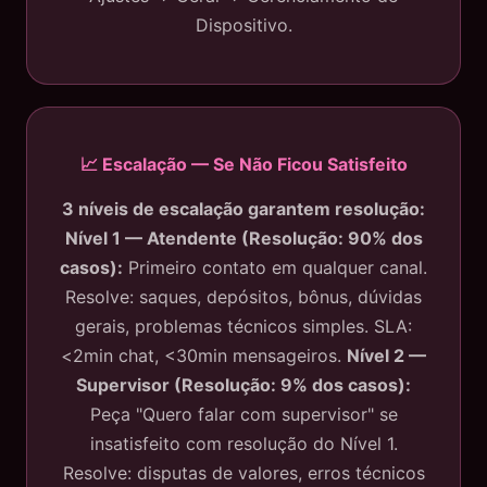
Dispositivo.
📈 Escalação — Se Não Ficou Satisfeito
3 níveis de escalação garantem resolução:
Nível 1 — Atendente (Resolução: 90% dos
casos):
Primeiro contato em qualquer canal.
Resolve: saques, depósitos, bônus, dúvidas
gerais, problemas técnicos simples. SLA:
<2min chat, <30min mensageiros.
Nível 2 —
Supervisor (Resolução: 9% dos casos):
Peça "Quero falar com supervisor" se
insatisfeito com resolução do Nível 1.
Resolve: disputas de valores, erros técnicos