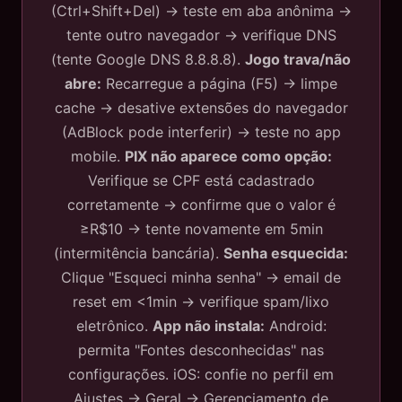
(Ctrl+Shift+Del) → teste em aba anônima →
tente outro navegador → verifique DNS
(tente Google DNS 8.8.8.8).
Jogo trava/não
abre:
Recarregue a página (F5) → limpe
cache → desative extensões do navegador
(AdBlock pode interferir) → teste no app
mobile.
PIX não aparece como opção:
Verifique se CPF está cadastrado
corretamente → confirme que o valor é
≥R$10 → tente novamente em 5min
(intermitência bancária).
Senha esquecida:
Clique "Esqueci minha senha" → email de
reset em <1min → verifique spam/lixo
eletrônico.
App não instala:
Android:
permita "Fontes desconhecidas" nas
configurações. iOS: confie no perfil em
Ajustes → Geral → Gerenciamento de