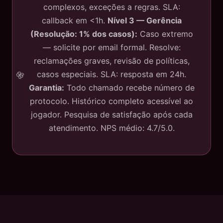
complexos, exceções a regras. SLA:
callback em <1h.
Nível 3 — Gerência
(Resolução: 1% dos casos):
Caso extremo
— solicite por email formal. Resolve:
reclamações graves, revisão de políticas,
casos especiais. SLA: resposta em 24h.
Garantia:
Todo chamado recebe número de
protocolo. Histórico completo acessível ao
jogador. Pesquisa de satisfação após cada
atendimento. NPS médio: 4.7/5.0.