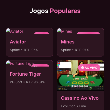
Jogos
Populares
✈️ HOT
💎 POPULAR
Aviator
Mines
Spribe • RTP 97%
Spribe • RTP 97%
🐯 NOVO
🔴 AO VIVO
Fortune Tiger
PG Soft • RTP 96.81%
Cassino Ao Vivo
Evolution • Live