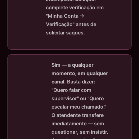
complete verificação em
"Minha Conta →
Verificação" antes de
solicitar saques.
Sim — a qualquer
momento, em qualquer
canal.
Basta dizer:
"Quero falar com
supervisor" ou "Quero
escalar meu chamado."
O atendente transfere
imediatamente — sem
questionar, sem insistir.