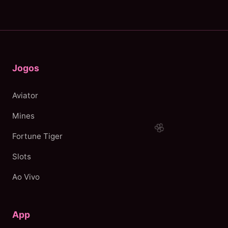
Jogos
Aviator
Mines
Fortune Tiger
Slots
Ao Vivo
App