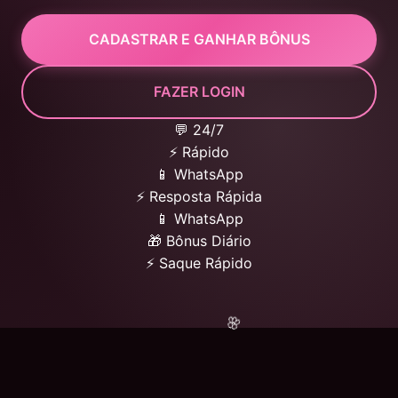
CADASTRAR E GANHAR BÔNUS
FAZER LOGIN
💬 24/7
⚡ Rápido
📱 WhatsApp
⚡ Resposta Rápida
📱 WhatsApp
🎁 Bônus Diário
⚡ Saque Rápido