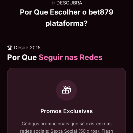
✨ DESCUBRA
Por Que Escolher o
bet879
plataforma
?
🏆 Desde 2015
Por Que
Seguir nas Redes
🎁
Promos Exclusivas
Códigos promocionais que só existem nas
redes sociais: Sexta Social (50 giros), Flash