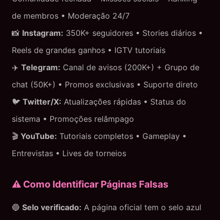
de membros • Moderação 24/7
📸
Instagram:
350K+ seguidores • Stories diários •
Reels de grandes ganhos • IGTV tutoriais
✈️
Telegram:
Canal de avisos (200K+) + Grupo de
chat (50K+) • Promos exclusivas • Suporte direto
🐦
Twitter/X:
Atualizações rápidas • Status do
sistema • Promoções relâmpago
🎬
YouTube:
Tutoriais completos • Gameplay •
Entrevistas • Lives de torneios
⚠️ Como Identificar Páginas Falsas
🔵
Selo verificado:
A página oficial tem o selo azul