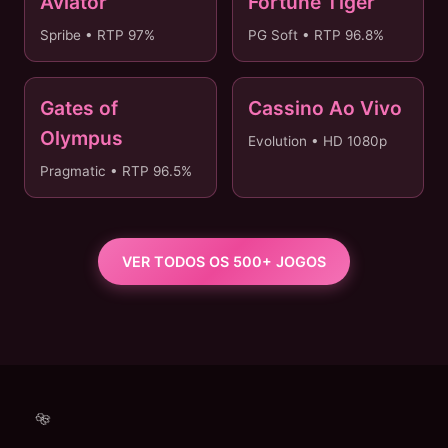
Aviator
Fortune Tiger
🔥 MAIS POSTADO
🐯 VIRAL SOCIAL
Spribe • RTP 97%
PG Soft • RTP 96.8%
Gates of
Cassino Ao Vivo
⚡ TOP GRUPO
🔴 AO VIVO
Olympus
Evolution • HD 1080p
Pragmatic • RTP 96.5%
VER TODOS OS 500+ JOGOS