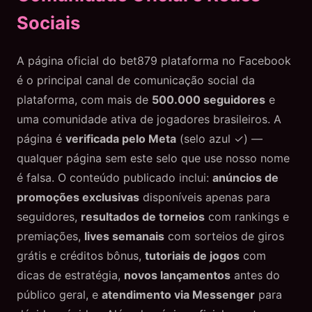
Sociais
A página oficial do bet879 plataforma no Facebook
é o principal canal de comunicação social da
plataforma, com mais de
500.000 seguidores
e
uma comunidade ativa de jogadores brasileiros. A
página é
verificada pelo Meta
(selo azul ✓) —
qualquer página sem este selo que use nosso nome
é falsa. O conteúdo publicado inclui:
anúncios de
promoções exclusivas
disponíveis apenas para
seguidores,
resultados de torneios
com rankings e
premiações,
lives semanais
com sorteios de giros
grátis e créditos bônus,
tutoriais de jogos
com
dicas de estratégia,
novos lançamentos
antes do
público geral, e
atendimento via Messenger
para