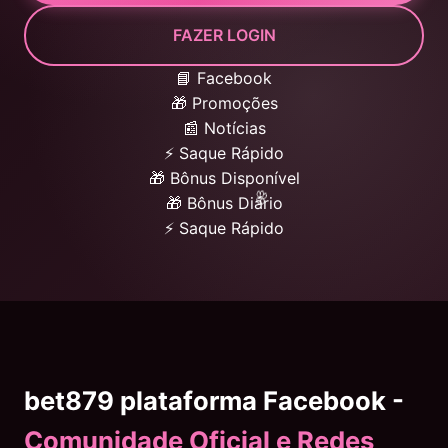
FAZER LOGIN
📘 Facebook
🎁 Promoções
📰 Notícias
⚡ Saque Rápido
🎁 Bônus Disponível
🎁 Bônus Diário
⚡ Saque Rápido
bet879 plataforma Facebook -
Comunidade Oficial e Redes