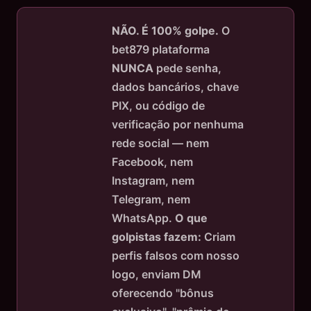
NÃO. É 100% golpe.
O
bet879 plataforma
NUNCA
pede senha,
dados bancários, chave
PIX, ou código de
verificação por nenhuma
rede social — nem
Facebook, nem
Instagram, nem
Telegram, nem
WhatsApp.
O que
golpistas fazem:
Criam
perfis falsos com nosso
logo, enviam DM
oferecendo "bônus