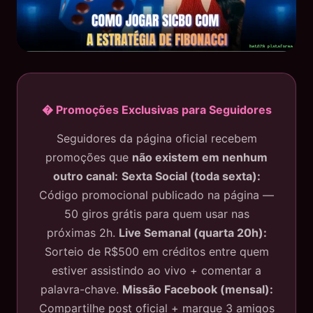
� Promoções Exclusivas para Seguidores
Seguidores da página oficial recebem
promoções que
não existem em nenhum
outro canal:
Sexta Social (toda sexta):
Código promocional publicado na página —
50 giros grátis para quem usar nas
próximas 2h.
Live Semanal (quarta 20h):
Sorteio de R$500 em créditos entre quem
estiver assistindo ao vivo + comentar a
palavra-chave.
Missão Facebook (mensal):
Compartilhe post oficial + marque 3 amigos