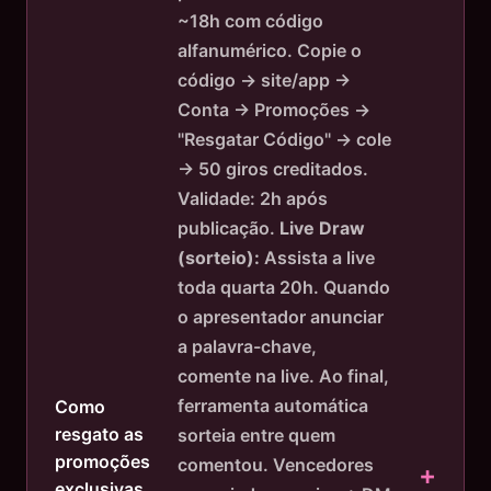
~18h com código
alfanumérico. Copie o
código → site/app →
Conta → Promoções →
"Resgatar Código" → cole
→ 50 giros creditados.
Validade: 2h após
publicação.
Live Draw
(sorteio):
Assista a live
toda quarta 20h. Quando
o apresentador anunciar
a palavra-chave,
comente na live. Ao final,
ferramenta automática
Como
resgato as
sorteia entre quem
promoções
comentou. Vencedores
exclusivas