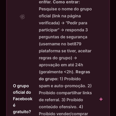
entrar.
Como entrar:
Pesquise o nome do grupo
oficial (link na página
verificada) → "Pedir para
participar" → responda 3
perguntas de segurança
(username no bet879
plataforma se tiver, aceitar
regras do grupo) →
aprovação em até 24h
(geralmente <2h).
Regras
do grupo:
1) Proibido
spam e auto-promoção. 2)
O grupo
oficial do
Proibido compartilhar links
Facebook
de referral. 3) Proibido
é
conteúdo ofensivo. 4)
gratuito?
Proibido vender/comprar