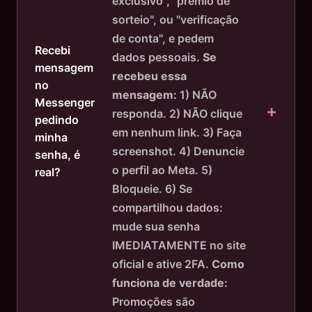
exclusivo", "prêmio de
sorteio", ou "verificação
de conta", e pedem
Recebi
dados pessoais.
Se
mensagem
recebeu essa
no
mensagem:
1) NÃO
Messenger
responda. 2) NÃO clique
pedindo
em nenhum link. 3) Faça
minha
screenshot. 4) Denuncie
senha, é
o perfil ao Meta. 5)
real?
Bloqueie. 6) Se
compartilhou dados:
mude sua senha
IMEDIATAMENTE no site
oficial e ative 2FA.
Como
funciona de verdade:
Promoções são