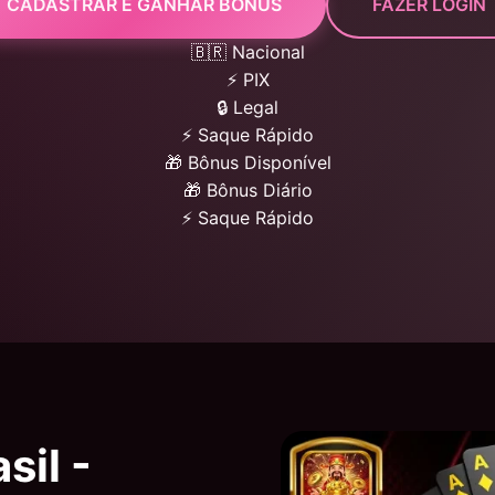
CADASTRAR E GANHAR BÔNUS
FAZER LOGIN
🇧🇷 Nacional
⚡ PIX
🔒 Legal
⚡ Saque Rápido
🎁 Bônus Disponível
🎁 Bônus Diário
⚡ Saque Rápido
sil -