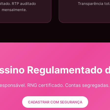
ultado. RTP auditado
Transparência tot
mensalmente.
ssino Regulamentado do
esponsável. RNG certificado. Contas segregadas.
CADASTRAR COM SEGURANÇA