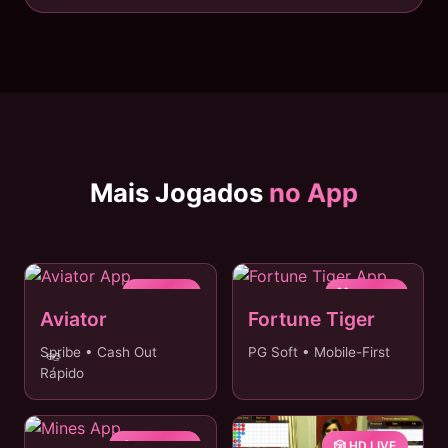
Mais Jogados
no App
✈️ #1 APP
🐯 TOUCH
Aviator
Fortune Tiger
Spribe • Cash Out
PG Soft • Mobile-First
Rápido
💎 INSTANT
🎲 HD LIVE