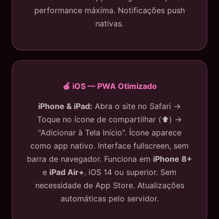
performance máxima. Notificações push
nativas.
🍎 iOS — PWA Otimizado
iPhone & iPad:
Abra o site no Safari →
Toque no ícone de compartilhar (⬆️) →
"Adicionar à Tela Início". Ícone aparece
como app nativo. Interface fullscreen, sem
barra de navegador. Funciona em
iPhone 8+
e
iPad Air+
. iOS 14 ou superior. Sem
necessidade de App Store. Atualizações
automáticas pelo servidor.