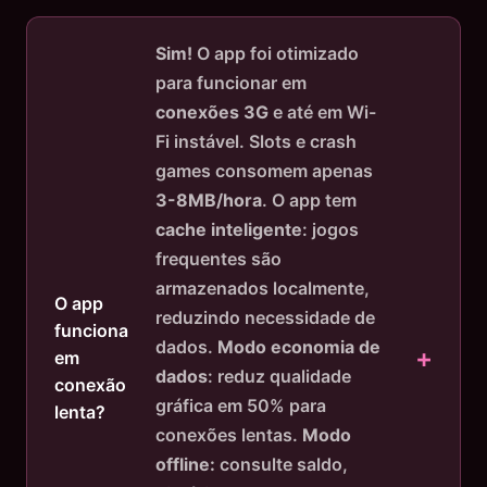
Sim!
O app foi otimizado
para funcionar em
conexões 3G
e até em Wi-
Fi instável. Slots e crash
games consomem apenas
3-8MB/hora
. O app tem
cache inteligente
: jogos
frequentes são
armazenados localmente,
O app
reduzindo necessidade de
funciona
dados.
Modo economia de
em
dados
: reduz qualidade
conexão
gráfica em 50% para
lenta?
conexões lentas.
Modo
offline:
consulte saldo,