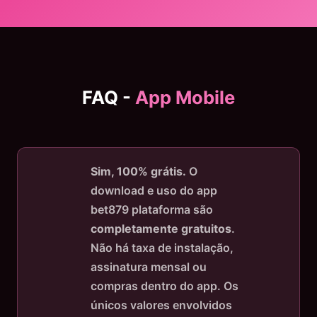
FAQ -
App Mobile
Sim, 100% grátis.
O
download e uso do app
bet879 plataforma são
completamente gratuitos
.
Não há taxa de instalação,
assinatura mensal ou
compras dentro do app. Os
únicos valores envolvidos