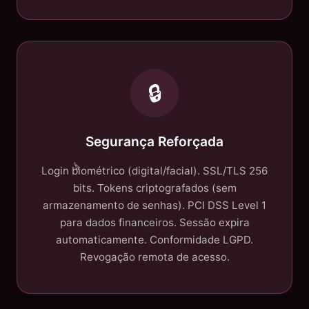
🔒
Segurança Reforçada
Login biométrico (digital/facial). SSL/TLS 256
bits. Tokens criptografados (sem
armazenamento de senhas). PCI DSS Level 1
para dados financeiros. Sessão expira
automaticamente. Conformidade LGPD.
Revogação remota de acesso.