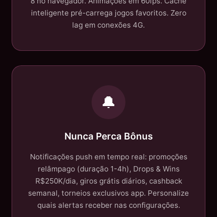
8 no navegador. Animações em 60fps. Cache
inteligente pré-carrega jogos favoritos. Zero
lag em conexões 4G.
🔔
Nunca Perca Bônus
Notificações push em tempo real: promoções
relâmpago (duração 1-4h), Drops & Wins
R$250K/dia, giros grátis diários, cashback
semanal, torneios exclusivos app. Personalize
quais alertas receber nas configurações.