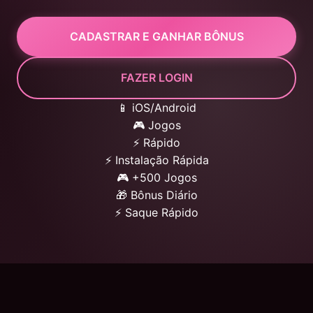
CADASTRAR E GANHAR BÔNUS
FAZER LOGIN
📱 iOS/Android
🎮 Jogos
⚡ Rápido
⚡ Instalação Rápida
🎮 +500 Jogos
🎁 Bônus Diário
⚡ Saque Rápido