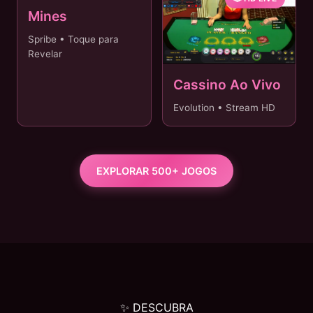
Mines
Spribe • Toque para
Revelar
Cassino Ao Vivo
Evolution • Stream HD
EXPLORAR 500+ JOGOS
✨ DESCUBRA