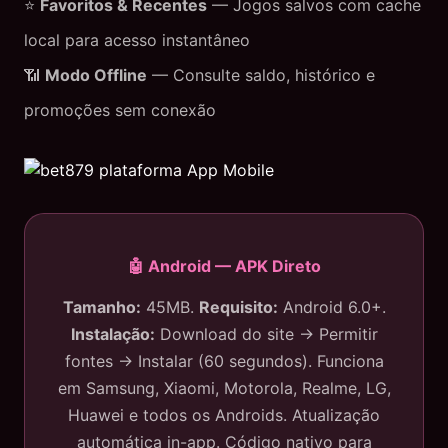
⭐
Favoritos & Recentes
— Jogos salvos com cache
local para acesso instantâneo
📶
Modo Offline
— Consulte saldo, histórico e
promoções sem conexão
🤖 Android — APK Direto
Tamanho:
45MB.
Requisito:
Android 6.0+.
Instalação:
Download do site → Permitir
fontes → Instalar (60 segundos). Funciona
em Samsung, Xiaomi, Motorola, Realme, LG,
Huawei e todos os Androids. Atualização
automática in-app. Código nativo para