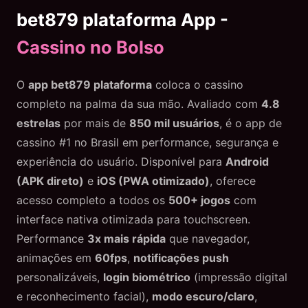
bet879 plataforma App -
Cassino no Bolso
O
app bet879 plataforma
coloca o cassino
completo na palma da sua mão. Avaliado com
4.8
estrelas
por mais de
850 mil usuários
, é o app de
cassino #1 no Brasil em performance, segurança e
experiência do usuário. Disponível para
Android
(APK direto)
e
iOS (PWA otimizado)
, oferece
acesso completo a todos os
500+ jogos
com
interface nativa otimizada para touchscreen.
Performance
3x mais rápida
que navegador,
animações em
60fps
,
notificações push
personalizáveis,
login biométrico
(impressão digital
e reconhecimento facial),
modo escuro/claro
,